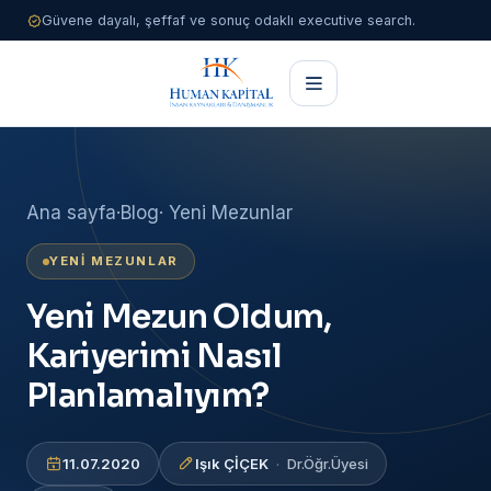
Güvene dayalı, şeffaf ve sonuç odaklı executive search.
Ana sayfa
·
Blog
· Yeni Mezunlar
YENI MEZUNLAR
Yeni Mezun Oldum,
Kariyerimi Nasıl
Planlamalıyım?
11.07.2020
Işık ÇİÇEK
Dr.Öğr.Üyesi