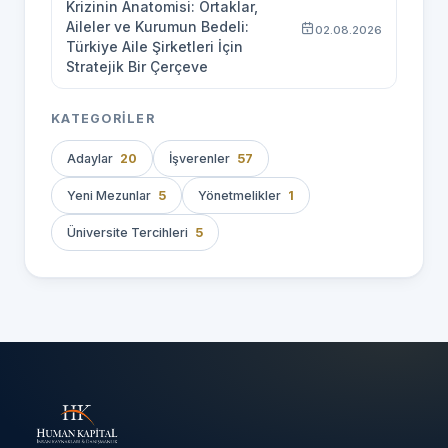
Krizinin Anatomisi: Ortaklar,
Aileler ve Kurumun Bedeli:
02.08.2026
Türkiye Aile Şirketleri İçin
Stratejik Bir Çerçeve
KATEGORILER
Adaylar
20
İşverenler
57
Yeni Mezunlar
5
Yönetmelikler
1
Üniversite Tercihleri
5