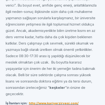
verici”. Bu boyut evet, amfide genç enerji, anlattıklarınızla
ilgili neden-sonuç ilişkisinde sizin daha çok muhakeme
yapmanızı sağlayan sorularla karşılaşmanız, bir üniversite
öğrencisinin yetişmesi ile ilgili toplumsal hizmet oldukça
güzel. Ancak, akademisyenlikte bilim üretme kısmı en az
ders verme kadar, hatta daha da çok kişiden beklenen
katkılar. Ders çalışmayı çok sevmek, sürekli okumak ve
yazmaya bağlı olarak üretken olmak önemli yetkinlikler.
Sadece 08:30-17:30 arası iş yapıldığı düşünülecek bir
meslek olmaktan çok uzak. Bu boyutta kararsız
yaşayanlar için önerim de her iki yemeğin tadına bakmak
olacak. Belli bir süre sektörde çalışma sonrası yüksek
lisans ve sonrasında doktora eğitimi ya da tersi durum,
sonrasından üreteceğimiz “
keşkeler
”in önüne de
geçecektir.
İş İlanları için:
http://www.kariyerzirvesi.com/