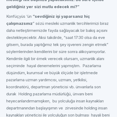
geldiğiniz yer sizi mutlu edecek mi?”
Konfüçyüs ‘ün
“sevdiğiniz işi yaparsanız hiç
çalışmazsınız
” sözü mesleki uzmanlık tercihlerimizi biraz
daha netleştirmemizde fayda sağlayacak bir bakış açısını
destekleyecektir. Aksi takdirde, “saat 17:30 olsa da eve
gitsem, burada yaptığımız tek şey işvereni zengin etmek”
söylemlerinden kendilerini bir süre sonra alıkoyamıyorlar.
Kendimle ilgili bir örnek verecek olursam, uzmanlık alanı
seçiminde hayal denemelerini yapmıştım. Pazarlama
düşündüm, kurumsal ve büyük ölçüde bir işletmede
pazarlama uzman yardımcısı, uzmanı, yetkilisi,
koordinatörü, departman yöneticisi vb. ünvanlarla son
durak Holding pazarlama müdürlüğü, ünvanı beni
heyecanlandırmamışken, bu yolculuğa insan kaynakları
departmanından başlayışımın ve zirvesinde holding insan
kaynakları yöneticisi ile yolculuğun son bulması hayali beni