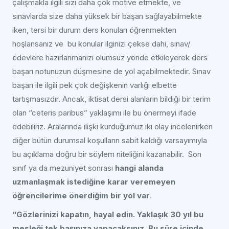
çalışmakla ilgili sizi daha çok motive etmekte, ve
sınavlarda size daha yüksek bir başarı sağlayabilmekte
iken, tersi bir durum ders konuları öğrenmekten
hoşlansanız ve bu konular ilginizi çekse dahi, sınav/
ödevlere hazırlanmanızı olumsuz yönde etkileyerek ders
başarı notunuzun düşmesine de yol açabilmektedir. Sınav
başarı ile ilgili pek çok değişkenin varlığı elbette
tartışmasızdır. Ancak, iktisat dersi alanların bildiği bir terim
olan “ceteris paribus” yaklaşımı ile bu önermeyi ifade
edebiliriz. Aralarında ilişki kurduğumuz iki olay incelenirken
diğer bütün durumsal koşulların sabit kaldığı varsayımıyla
bu açıklama doğru bir söylem niteliğini kazanabilir. Son
sınıf ya da mezuniyet sonrası
hangi alanda
uzmanlaşmak istediğine karar veremeyen
öğrencilerime önerdiğim bir yol var
.
“Gözlerinizi kapatın, hayal edin. Yaklaşık 30 yıl bu
mesleği tek başınıza yapacaksınız. Bu süre içinde