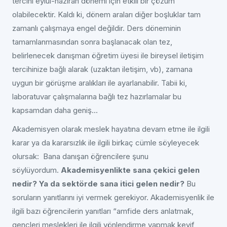
tercihi eylül-haziran dönemi için etkili bir çözüm
olabilecektir. Kaldı ki, dönem araları diğer boşluklar tam
zamanlı çalışmaya engel değildir. Ders döneminin
tamamlanmasından sonra başlanacak olan tez,
belirlenecek danışman öğretim üyesi ile bireysel iletişim
tercihinize bağlı alarak (uzaktan iletişim, vb), zamana
uygun bir görüşme aralıkları ile ayarlanabilir. Tabii ki,
laboratuvar çalışmalarına bağlı tez hazırlamalar bu
kapsamdan daha geniş...
Akademisyen olarak meslek hayatına devam etme ile ilgili
karar ya da kararsızlık ile ilgili birkaç cümle söyleyecek
olursak: Bana danışan öğrencilere şunu
söylüyordum.
Akademisyenlikte sana çekici gelen
nedir? Ya da sektörde sana itici gelen nedir?
Bu
soruların yanıtlarını iyi vermek gerekiyor. Akademisyenlik ile
ilgili bazı öğrencilerin yanıtları “amfide ders anlatmak,
gençleri meslekleri ile ilgili yönlendirme yapmak keyif