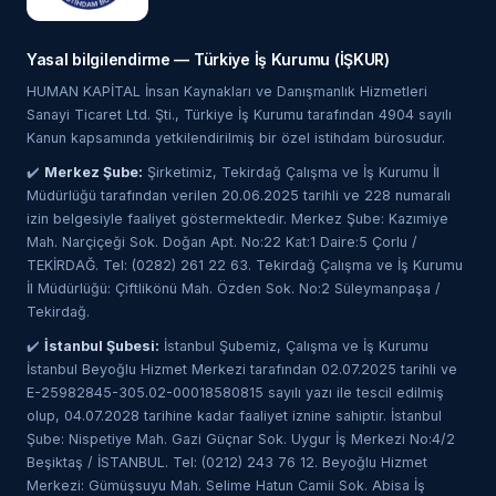
Yasal bilgilendirme — Türkiye İş Kurumu (İŞKUR)
HUMAN KAPİTAL İnsan Kaynakları ve Danışmanlık Hizmetleri
Sanayi Ticaret Ltd. Şti., Türkiye İş Kurumu tarafından 4904 sayılı
Kanun kapsamında yetkilendirilmiş bir özel istihdam bürosudur.
✔️
Merkez Şube:
Şirketimiz, Tekirdağ Çalışma ve İş Kurumu İl
Müdürlüğü tarafından verilen 20.06.2025 tarihli ve 228 numaralı
izin belgesiyle faaliyet göstermektedir. Merkez Şube: Kazımiye
Mah. Narçiçeği Sok. Doğan Apt. No:22 Kat:1 Daire:5 Çorlu /
TEKİRDAĞ. Tel: (0282) 261 22 63. Tekirdağ Çalışma ve İş Kurumu
İl Müdürlüğü: Çiftlikönü Mah. Özden Sok. No:2 Süleymanpaşa /
Tekirdağ.
✔️
İstanbul Şubesi:
İstanbul Şubemiz, Çalışma ve İş Kurumu
İstanbul Beyoğlu Hizmet Merkezi tarafından 02.07.2025 tarihli ve
E-25982845-305.02-00018580815 sayılı yazı ile tescil edilmiş
olup, 04.07.2028 tarihine kadar faaliyet iznine sahiptir. İstanbul
Şube: Nispetiye Mah. Gazi Güçnar Sok. Uygur İş Merkezi No:4/2
Beşiktaş / İSTANBUL. Tel: (0212) 243 76 12. Beyoğlu Hizmet
Merkezi: Gümüşsuyu Mah. Selime Hatun Camii Sok. Abisa İş